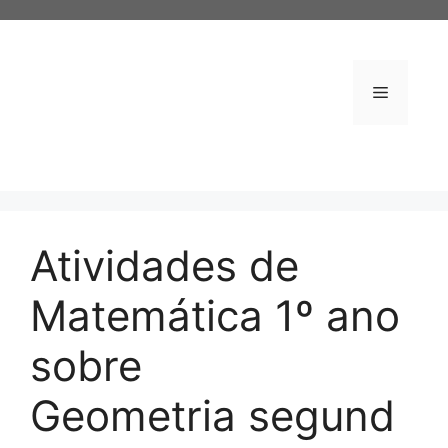
Pular
para
o
conteúdo
Menu
Atividades de
Matemática 1º ano
sobre
Geometria segund