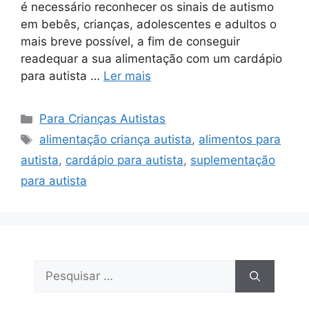
é necessário reconhecer os sinais de autismo
em bebês, crianças, adolescentes e adultos o
mais breve possível, a fim de conseguir
readequar a sua alimentação com um cardápio
para autista …
Ler mais
Categorias
Para Crianças Autistas
Tags
alimentação criança autista
,
alimentos para
autista
,
cardápio para autista
,
suplementação
para autista
Pesquisar
por: