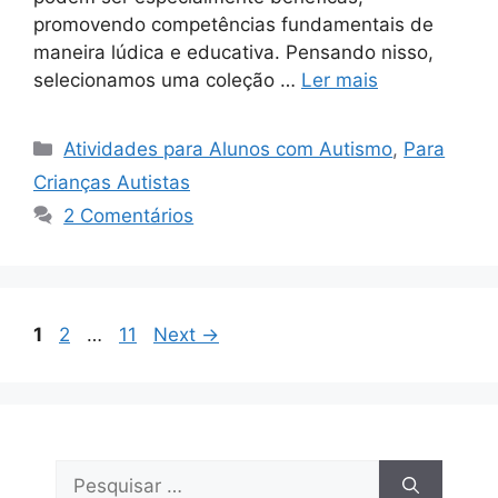
promovendo competências fundamentais de
maneira lúdica e educativa. Pensando nisso,
selecionamos uma coleção …
Ler mais
Categorias
Atividades para Alunos com Autismo
,
Para
Crianças Autistas
2 Comentários
Page
Page
Page
1
2
…
11
Next
→
Pesquisar