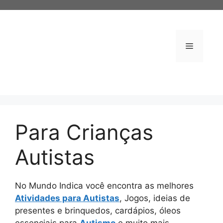
Pular
para
o
conteúdo
Menu
Para Crianças
Autistas
No Mundo Indica você encontra as melhores
Atividades para Autistas
, Jogos, ideias de
presentes e brinquedos, cardápios, óleos
essenciais para
Autismo
e muito mais.