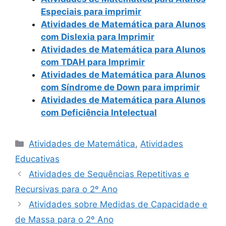
Especiais para imprimir
Atividades de Matemática para Alunos
com Dislexia para Imprimir
Atividades de Matemática para Alunos
com TDAH para Imprimir
Atividades de Matemática para Alunos
com Síndrome de Down para imprimir
Atividades de Matemática para Alunos
com Deficiência Intelectual
Categorias
Atividades de Matemática
,
Atividades
Educativas
Atividades de Sequências Repetitivas e
Recursivas para o 2º Ano
Atividades sobre Medidas de Capacidade e
de Massa para o 2º Ano