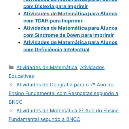
com Dislexia para Imprimir
Atividades de Matemática para Alunos
com TDAH para Imprimir
Atividades de Matemática para Alunos
com Síndrome de Down para imprimir
Atividades de Matemática para Alunos
com Deficiência Intelectual
Categorias
Atividades de Matemática
,
Atividades
Educativas
Atividades de Geografia para o 7º Ano do
Ensino Fundamental com Respostas segundo a
BNCC
Atividades de Matemática 2º Ano do Ensino
Fundamental segundo a BNCC