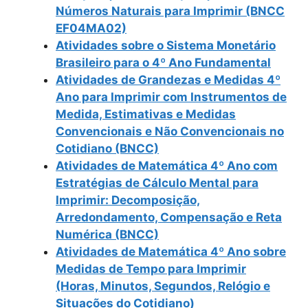
Números Naturais para Imprimir (BNCC
EF04MA02)
Atividades sobre o Sistema Monetário
Brasileiro para o 4º Ano Fundamental
Atividades de Grandezas e Medidas 4º
Ano para Imprimir com Instrumentos de
Medida, Estimativas e Medidas
Convencionais e Não Convencionais no
Cotidiano (BNCC)
Atividades de Matemática 4º Ano com
Estratégias de Cálculo Mental para
Imprimir: Decomposição,
Arredondamento, Compensação e Reta
Numérica (BNCC)
Atividades de Matemática 4º Ano sobre
Medidas de Tempo para Imprimir
(Horas, Minutos, Segundos, Relógio e
Situações do Cotidiano)