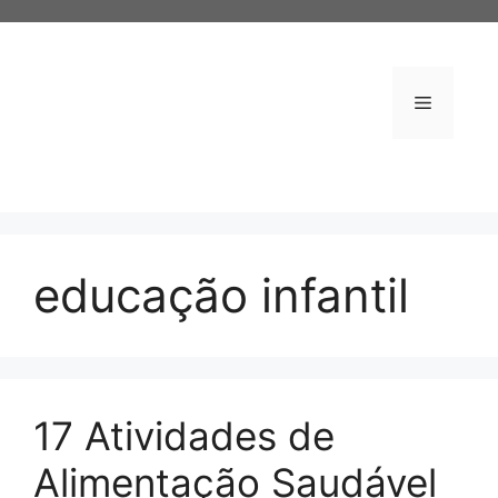
Pular
para
o
conteúdo
Menu
educação infantil
17 Atividades de
Alimentação Saudável