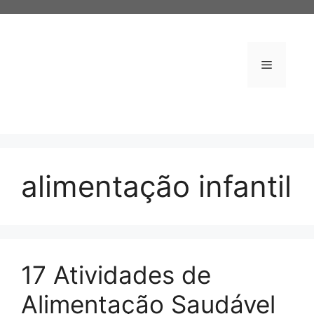
Pular
para
o
conteúdo
Menu
alimentação infantil
17 Atividades de
Alimentação Saudável