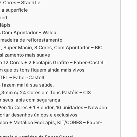
2 Cores – Staedtler
a superfície
aped
lápis
es Com Apontador – Waleu
 madeira de reflorestamento
r, Super Macio, 8 Cores, Com Apontador – BIC
slizamento mais suave
 12 Cores + 2 Ecolápis Grafite – Faber-Castell
 que os tons fiquem ainda mais vivos
TEL – Faber-Castell
o fazem mal à sua saúde.
3,3mm c/ 24 Cores em Tons Pastéis – CIS
ar seus lápis com segurança
Pen 15 Cores + 1 Blender, 16 unidades – Newpen
 criar desenhos únicos e exclusivos.
Neon + Metálico EcoLápis, KIT/CORES – Faber-