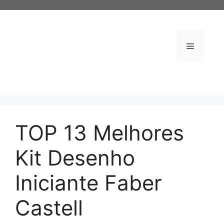
Pular
para
o
conteúdo
Menu
TOP 13 Melhores
Kit Desenho
Iniciante Faber
Castell