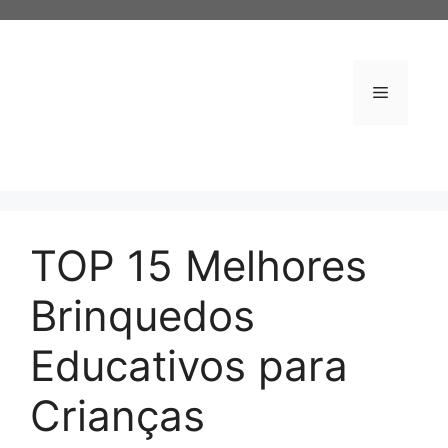
Pular
para
o
conteúdo
Menu
TOP 15 Melhores
Brinquedos
Educativos para
Crianças