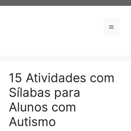
Pular
para
o
conteúdo
Menu
15 Atividades com
Sílabas para
Alunos com
Autismo