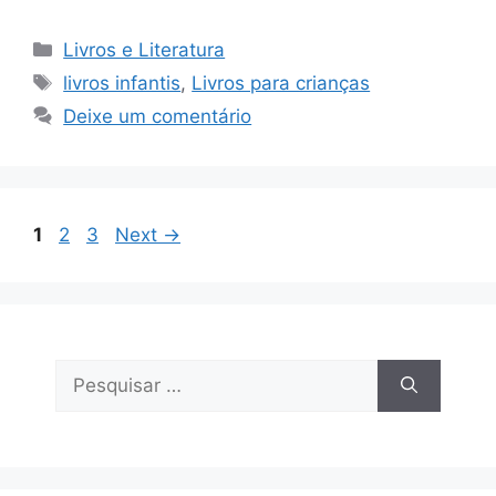
Categorias
Livros e Literatura
Tags
livros infantis
,
Livros para crianças
Deixe um comentário
Page
Page
Page
1
2
3
Next
→
Pesquisar
por: