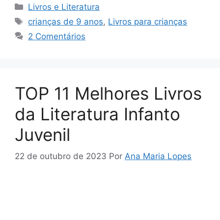
Categorias
Livros e Literatura
Tags
crianças de 9 anos
,
Livros para crianças
2 Comentários
TOP 11 Melhores Livros
da Literatura Infanto
Juvenil
22 de outubro de 2023
Por
Ana Maria Lopes