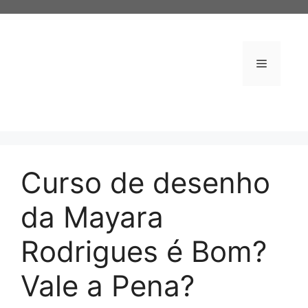
Pular
para
o
conteúdo
Menu
Curso de desenho
da Mayara
Rodrigues é Bom?
Vale a Pena?