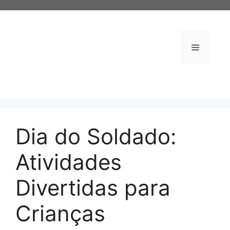
Pular
para
o
conteúdo
Menu
Dia do Soldado:
Atividades
Divertidas para
Crianças