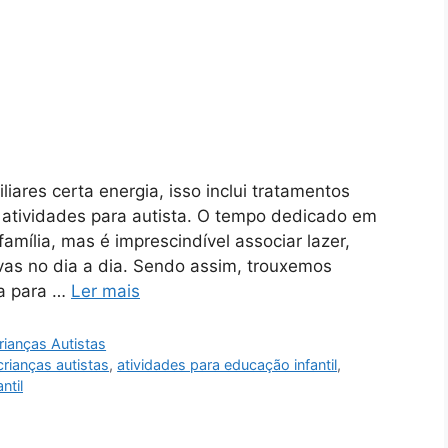
liares certa energia, isso inclui tratamentos
m atividades para autista. O tempo dedicado em
mília, mas é imprescindível associar lazer,
as no dia a dia. Sendo assim, trouxemos
ta para …
Ler mais
rianças Autistas
crianças autistas
,
atividades para educação infantil
,
ntil