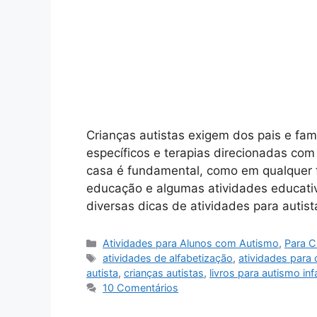
Crianças autistas exigem dos pais e fami
específicos e terapias direcionadas co
casa é fundamental, como em qualquer fa
educação e algumas atividades educativ
diversas dicas de atividades para autis
Categorias
Atividades para Alunos com Autismo
,
Para C
Tags
atividades de alfabetização
,
atividades para 
autista
,
crianças autistas
,
livros para autismo infa
10 Comentários