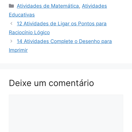
Categorias
Atividades de Matemática
,
Atividades
Educativas
12 Atividades de Ligar os Pontos para
Raciocínio Lógico
14 Atividades Complete o Desenho para
Imprimir
Deixe um comentário
Comentário