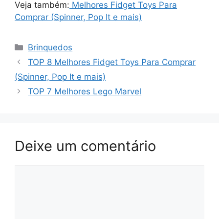
Veja também:
Melhores Fidget Toys Para
Comprar (Spinner, Pop It e mais)
Categorias
Brinquedos
TOP 8 Melhores Fidget Toys Para Comprar
(Spinner, Pop It e mais)
TOP 7 Melhores Lego Marvel
Deixe um comentário
Comentário