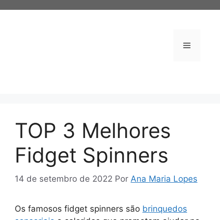
Pular
para
o
conteúdo
Menu
TOP 3 Melhores
Fidget Spinners
14 de setembro de 2022
Por
Ana Maria Lopes
Os famosos fidget spinners são
brinquedos