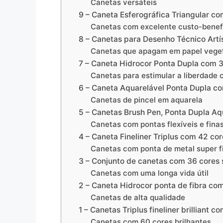
Canetas versáteis
9 – Caneta Esferográfica Triangular co
Canetas com excelente custo-benef
8 – Canetas para Desenho Técnico Artí
Canetas que apagam em papel vege
7 – Caneta Hidrocor Ponta Dupla com 3
Canetas para estimular a liberdade c
6 – Caneta Aquarelável Ponta Dupla co
Canetas de pincel em aquarela
5 – Canetas Brush Pen, Ponta Dupla Aq
Canetas com pontas flexíveis e fina
4 – Caneta Fineliner Triplus com 42 cor
Canetas com ponta de metal super f
3 – Conjunto de canetas com 36 cores s
Canetas com uma longa vida útil
2 – Caneta Hidrocor ponta de fibra co
Canetas de alta qualidade
1 – Canetas Triplus fineliner brilliant c
Canetas com 60 cores brilhantes