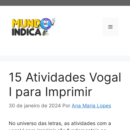
Pular
para
o
conteúdo
Menu
15 Atividades Vogal
I para Imprimir
30 de janeiro de 2024
Por
Ana Maria Lopes
No universo das letras, as atividades com a