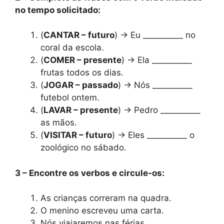
no tempo solicitado:
(
CANTAR – futuro
) → Eu __________ no
coral da escola.
(
COMER – presente
) → Ela __________
frutas todos os dias.
(
JOGAR – passado
) → Nós __________
futebol ontem.
(
LAVAR – presente
) → Pedro __________
as mãos.
(
VISITAR – futuro
) → Eles __________ o
zoológico no sábado.
3 – Encontre os verbos e circule-os:
As crianças correram na quadra.
O menino escreveu uma carta.
Nós viajaremos nas férias.