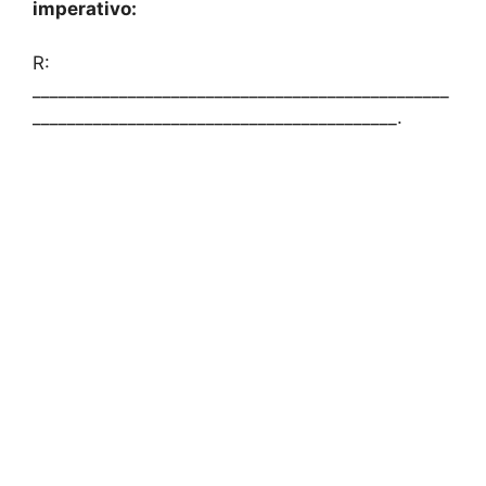
imperativo:
R:
________________________________________________
__________________________________________.