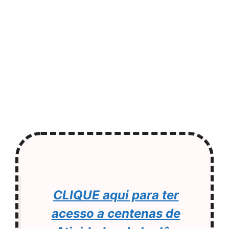
CLIQUE aqui para ter
acesso a centenas de