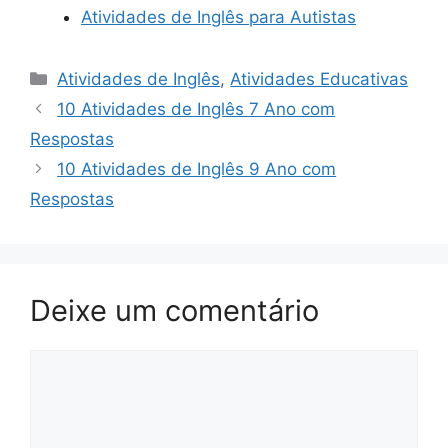
Atividades de Inglês para Autistas
Categorias
Atividades de Inglês
,
Atividades Educativas
10 Atividades de Inglês 7 Ano com
Respostas
10 Atividades de Inglês 9 Ano com
Respostas
Deixe um comentário
Comentário