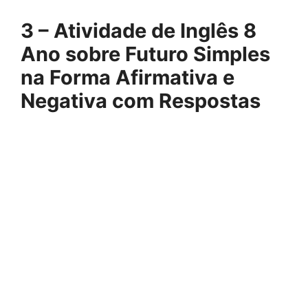
3 – Atividade de Inglês 8
Ano sobre Futuro Simples
na Forma Afirmativa e
Negativa com Respostas