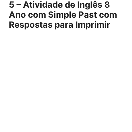
5 – Atividade de Inglês 8
Ano com Simple Past com
Respostas para Imprimir