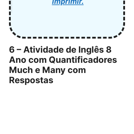
imprimir.
6 – Atividade de Inglês 8
Ano com Quantificadores
Much e Many com
Respostas