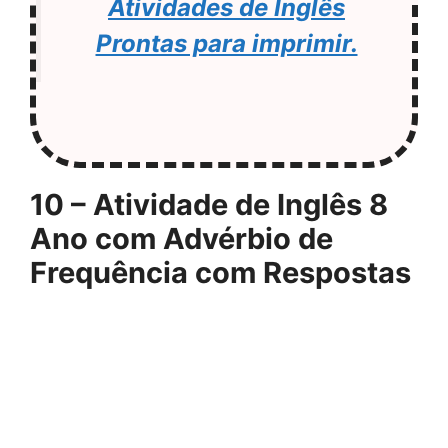
Atividades de Inglês
Prontas para imprimir.
10 – Atividade de Inglês 8
Ano com Advérbio de
Frequência com Respostas