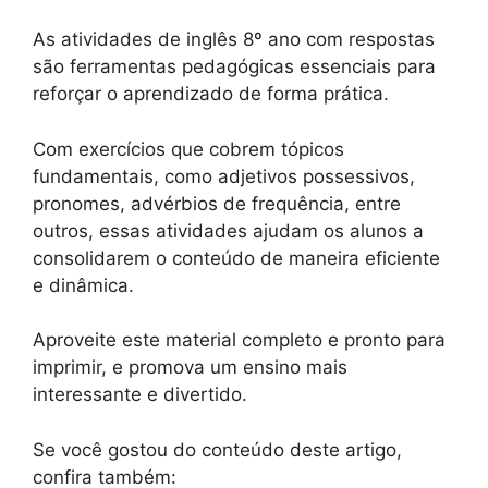
As atividades de inglês 8º ano com respostas
são ferramentas pedagógicas essenciais para
reforçar o aprendizado de forma prática.
Com exercícios que cobrem tópicos
fundamentais, como adjetivos possessivos,
pronomes, advérbios de frequência, entre
outros, essas atividades ajudam os alunos a
consolidarem o conteúdo de maneira eficiente
e dinâmica.
Aproveite este material completo e pronto para
imprimir, e promova um ensino mais
interessante e divertido.
Se você gostou do conteúdo deste artigo,
confira também: