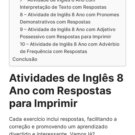
Interpretação de Texto com Respostas
8 – Atividade de Inglês 8 Ano com Pronomes
Demonstrativos com Respostas
9 – Atividade de Inglês 8 Ano com Adjetivo
Possessivo com Respostas para Imprimir
10 – Atividade de Inglês 8 Ano com Advérbio
de Frequência com Respostas
Conclusão
Atividades de Inglês 8
Ano com Respostas
para Imprimir
Cada exercício inclui respostas, facilitando a
correção e promovendo um aprendizado
divertido e interessante. Vamos lá?