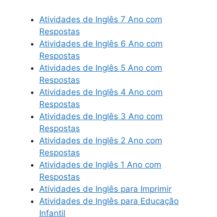
Atividades de Inglês 7 Ano com
Respostas
Atividades de Inglês 6 Ano com
Respostas
Atividades de Inglês 5 Ano com
Respostas
Atividades de Inglês 4 Ano com
Respostas
Atividades de Inglês 3 Ano com
Respostas
Atividades de Inglês 2 Ano com
Respostas
Atividades de Inglês 1 Ano com
Respostas
Atividades de Inglês para Imprimir
Atividades de Inglês para Educação
Infantil