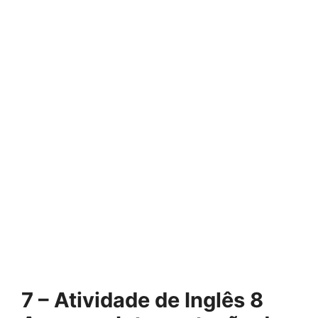
7 – Atividade de Inglês 8