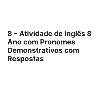
8 – Atividade de Inglês 8
Ano com Pronomes
Demonstrativos com
Respostas