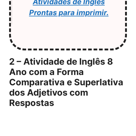
Atividades de Inglês
Prontas para imprimir.
2 – Atividade de Inglês 8
Ano com a Forma
Comparativa e Superlativa
dos Adjetivos com
Respostas