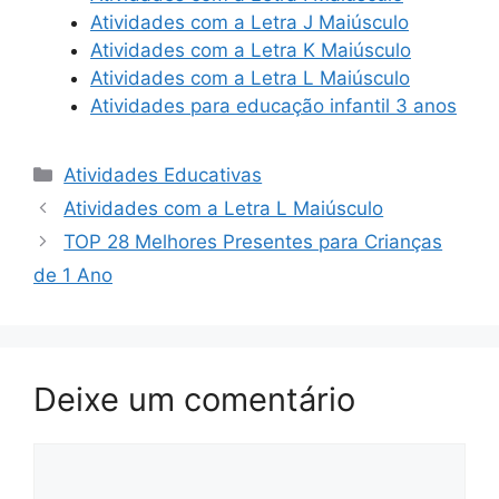
Atividades com a Letra J Maiúsculo
Atividades com a Letra K Maiúsculo
Atividades com a Letra L Maiúsculo
Atividades para educação infantil 3 anos
Categorias
Atividades Educativas
Atividades com a Letra L Maiúsculo
TOP 28 Melhores Presentes para Crianças
de 1 Ano
Deixe um comentário
Comentário