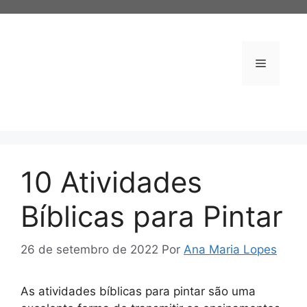
Pular
para
o
conteúdo
Menu
10 Atividades
Bíblicas para Pintar
26 de setembro de 2022
Por
Ana Maria Lopes
As atividades bíblicas para pintar são uma